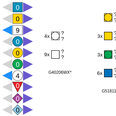
G40206WX*
G5181