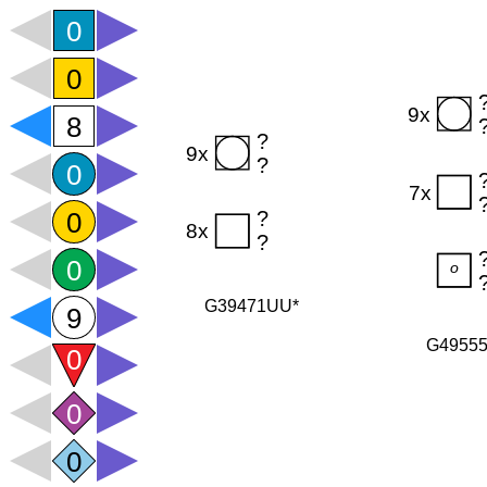
G39471UU*
G4955