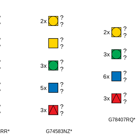
G78407RQ*
1RR*
G74583NZ*