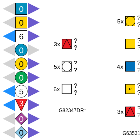
G82347DR*
G6353