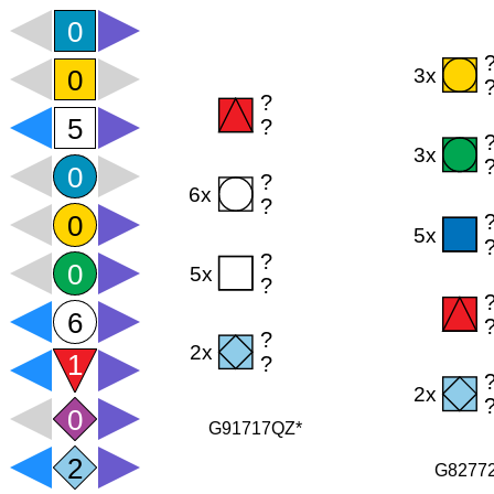
G91717QZ*
G8277