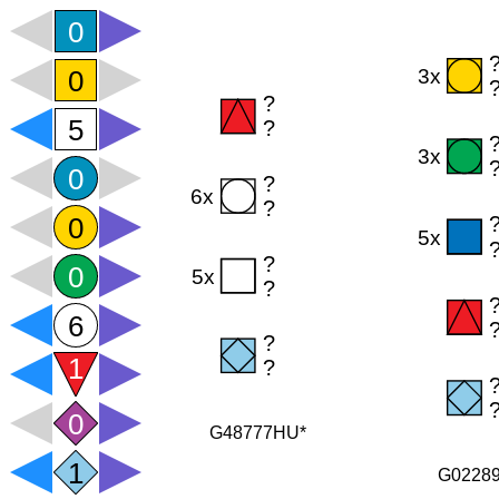
G48777HU*
G0228