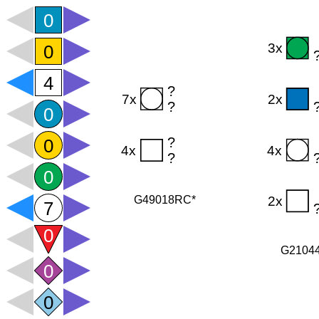
G49018RC*
G2104