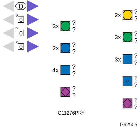
G11276PR*
G6250