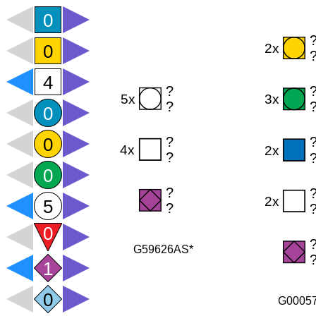
G59626AS*
G0005