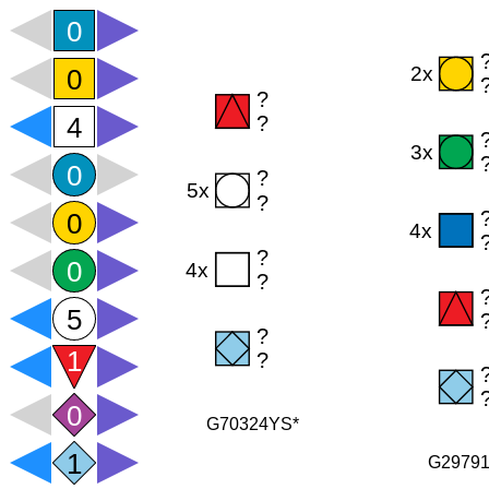
G70324YS*
G2979