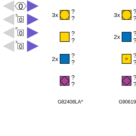
G82408LA*
G9061