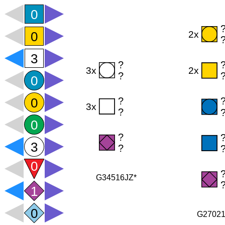
G34516JZ*
G2702