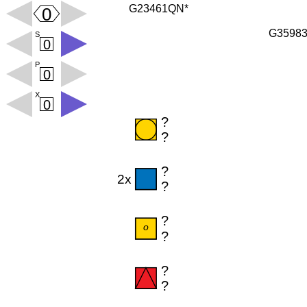
G23461QN*
G3598